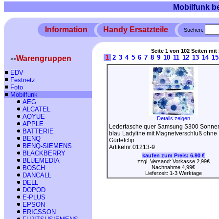
Mobilfunk b
Information
Handy Ersatzteile
Suchen:
Seite 1 von 102 Seiten mit 
1
2
3
4
5
6
7
8
9
10
11
12
13
14
15
Warengruppen
>>
EDV
Festnetz
Foto
Mobilfunk
AEG
ALCATEL
AOYUE
Details zeigen
APPLE
Ledertasche quer Samsung S300 Sonne
BATTERIE
blau Ladyline mit Magnetverschluß ohne
BENQ
Gürtelclip
BENQ-SIEMENS
Artikelnr:01213-9
BLACKBERRY
kaufen zum Preis:
6.90 €
BLUEMEDIA
zzgl. Versand: Vorkasse 2,99€
BOSCH
Nachnahme 4,99€
Lieferzeit: 1-3 Werktage
DANCALL
DELL
DOPOD
E-PLUS
EPSON
ERICSSON