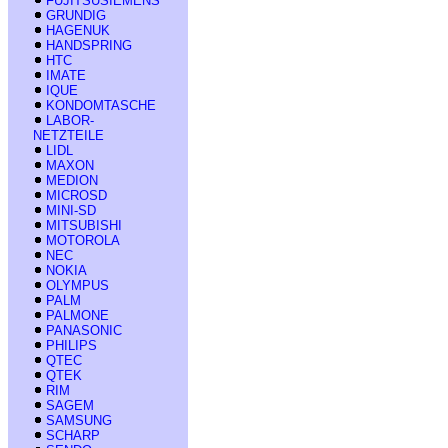
FUJITSUSIEMENS
GRUNDIG
HAGENUK
HANDSPRING
HTC
IMATE
IQUE
KONDOMTASCHE
LABOR-
NETZTEILE
LIDL
MAXON
MEDION
MICROSD
MINI-SD
MITSUBISHI
MOTOROLA
NEC
NOKIA
OLYMPUS
PALM
PALMONE
PANASONIC
PHILIPS
QTEC
QTEK
RIM
SAGEM
SAMSUNG
SCHARP