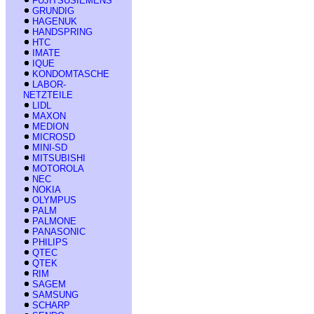
FUJITSUSIEMENS
GRUNDIG
HAGENUK
HANDSPRING
HTC
IMATE
IQUE
KONDOMTASCHE
LABOR-
NETZTEILE
LIDL
MAXON
MEDION
MICROSD
MINI-SD
MITSUBISHI
MOTOROLA
NEC
NOKIA
OLYMPUS
PALM
PALMONE
PANASONIC
PHILIPS
QTEC
QTEK
RIM
SAGEM
SAMSUNG
SCHARP