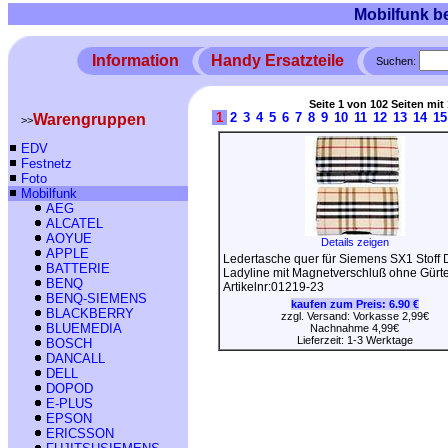
Mobilfunk b
Information
Handy Ersatzteile
Suchen:
Seite 1 von 102 Seiten mit 
1
2
3
4
5
6
7
8
9
10
11
12
13
14
15
Warengruppen
>>
EDV
Festnetz
Foto
Mobilfunk
AEG
ALCATEL
AOYUE
Details zeigen
APPLE
Ledertasche quer für Siemens SX1 Stoff 
BATTERIE
Ladyline mit Magnetverschluß ohne Gürte
BENQ
Artikelnr:01219-23
BENQ-SIEMENS
kaufen zum Preis:
6.90 €
BLACKBERRY
zzgl. Versand: Vorkasse 2,99€
BLUEMEDIA
Nachnahme 4,99€
Lieferzeit: 1-3 Werktage
BOSCH
DANCALL
DELL
DOPOD
E-PLUS
EPSON
ERICSSON