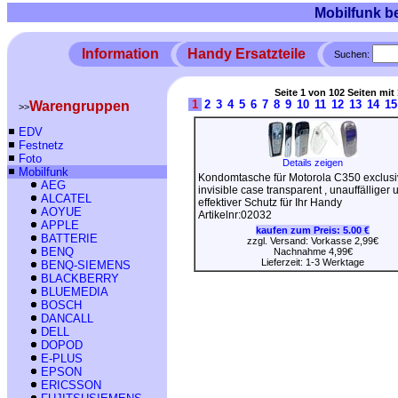
Mobilfunk b
Information
Handy Ersatzteile
Suchen:
Seite 1 von 102 Seiten mit 
1
2
3
4
5
6
7
8
9
10
11
12
13
14
15
Warengruppen
>>
EDV
Festnetz
Foto
Details zeigen
Mobilfunk
Kondomtasche für Motorola C350 exclusi
AEG
invisible case transparent , unauffälliger 
ALCATEL
effektiver Schutz für Ihr Handy
AOYUE
Artikelnr:02032
APPLE
kaufen zum Preis:
5.00 €
BATTERIE
zzgl. Versand: Vorkasse 2,99€
BENQ
Nachnahme 4,99€
Lieferzeit: 1-3 Werktage
BENQ-SIEMENS
BLACKBERRY
BLUEMEDIA
BOSCH
DANCALL
DELL
DOPOD
E-PLUS
EPSON
ERICSSON