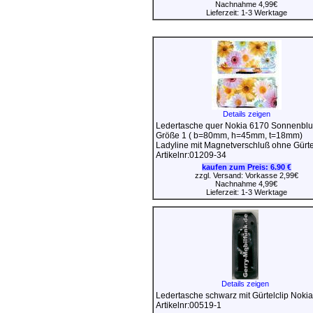
Nachnahme 4,99€
Lieferzeit: 1-3 Werktage
Details zeigen
Ledertasche quer Nokia 6170 Sonnenbl
Größe 1 ( b=80mm, h=45mm, t=18mm)
Ladyline mit Magnetverschluß ohne Gürte
Artikelnr:01209-34
kaufen zum Preis:
6.90 €
zzgl. Versand: Vorkasse 2,99€
Nachnahme 4,99€
Lieferzeit: 1-3 Werktage
Details zeigen
Ledertasche schwarz mit Gürtelclip Noki
Artikelnr:00519-1