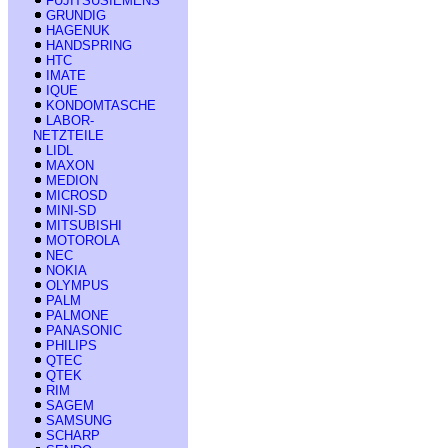
FUJITSUSIEMENS
GRUNDIG
HAGENUK
HANDSPRING
HTC
IMATE
IQUE
KONDOMTASCHE
LABOR-
NETZTEILE
LIDL
MAXON
MEDION
MICROSD
MINI-SD
MITSUBISHI
MOTOROLA
NEC
NOKIA
OLYMPUS
PALM
PALMONE
PANASONIC
PHILIPS
QTEC
QTEK
RIM
SAGEM
SAMSUNG
SCHARP