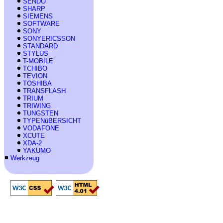
SENDO
SHARP
SIEMENS
SOFTWARE
SONY
SONYERICSSON
STANDARD
STYLUS
T-MOBILE
TCHIBO
TEVION
TOSHIBA
TRANSFLASH
TRIUM
TRIWING
TUNGSTEN
TYPENüBERSICHT
VODAFONE
XCUTE
XDA-2
YAKUMO
Werkzeug