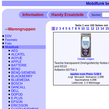
Mobilfunk b
Information
Handy Ersatzteile
Suchen:
Seite 1 von 102 Seiten mit 
1
2
3
4
5
6
7
8
9
10
11
12
13
14
15
Warengruppen
>>
EDV
Festnetz
Foto
Mobilfunk
AEG
ALCATEL
AOYUE
Details zeigen
APPLE
Tasche transparent Drehgürtelclip Nokia
BATTERIE
und 6510
BENQ
Artikelnr:00754-1
BENQ-SIEMENS
kaufen zum Preis:
5.00 €
BLACKBERRY
zzgl. Versand: Vorkasse 2,99€
BLUEMEDIA
Nachnahme 4,99€
Lieferzeit: 1-3 Werktage
BOSCH
DANCALL
DELL
DOPOD
E-PLUS
EPSON
ERICSSON